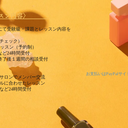
スン内容〉
にて受験級
・課題と
レッスン内容を
チェック）
レッスン（予約制）
など24時間受付
ン終了後１週間の相談受付
お支払いはPayPalサ
サロンでメンバー交流
ルに合わせたレッスン
など24時間受付