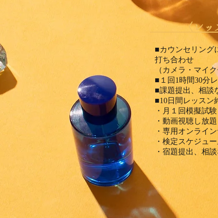
〈レッ
■カウンセリング
打ち合わせ
（カメラ・マイク
■１回1時間30分
■課題提出、相談
​■10日間レッス
・月１回模擬試験
・動画視聴し放題
・専用オンライン
・検定スケジュー
・宿題提出、相談