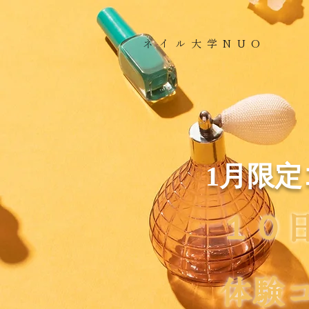
​ネイル大学NUO
1月限
１０
体験