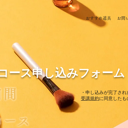
おすすめ道具
お問
定コース申し込みフォーム
日間
・申し込みが完了され
受講規約
に同意したも
コース