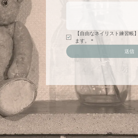
【自由なネイリスト練習帳
ます。
*
送信