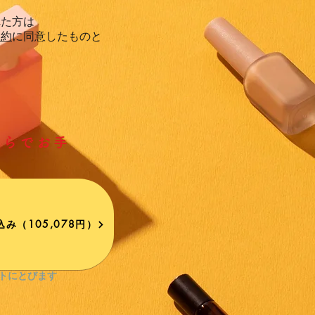
れた方は
規約
に同意したものと
ちらでお手
み（105,078円）
イトにとびます