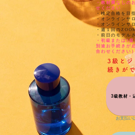
​・教材費なしの
せください
・検定合格を目
・オンラインサ
・オンラインサ
・週１回のZOO
・前日のモデル
​・初級または3
別途お手続きが必
合わせください
3級と
続きがで
3級教材・込
お支払いは