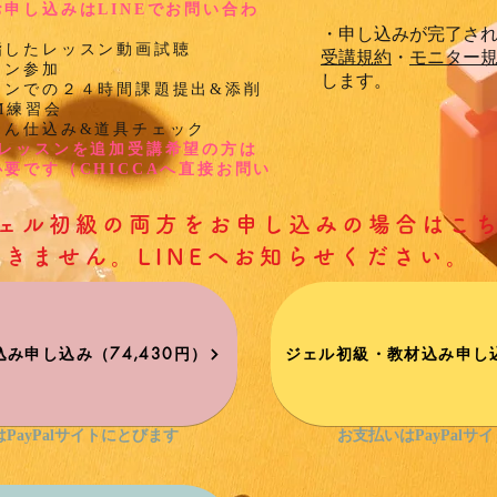
お申し込みはLINEでお問い合わ
・申し込みが完了さ
指したレッスン動画試聴
受講規約
・
モニター
ロン参加
します。
ロンでの２４時間課題提出&添削
M練習会
さん仕込み&道具チェック
級レッスンを追加受講希望の方は
要です（CHICCAへ直接お問い
）
ジェル初級の両方をお申し込みの場合はこ
きません。LINEへお知らせください。
み申し込み（74,430円）
ジェル初級・教材込み申し込
PayPalサイトにとびます
お支払いはPayPalサ