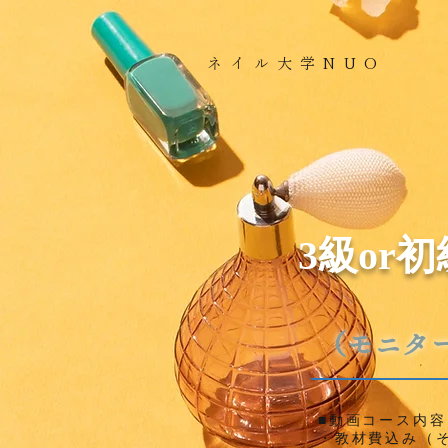
​ネイル大学NUO
3級or
（モニタ
■動画コース内容
​・教材費込み（