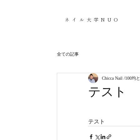
​ネイル大学NUO
全ての記事
Chicca Nail /1
テスト
テスト